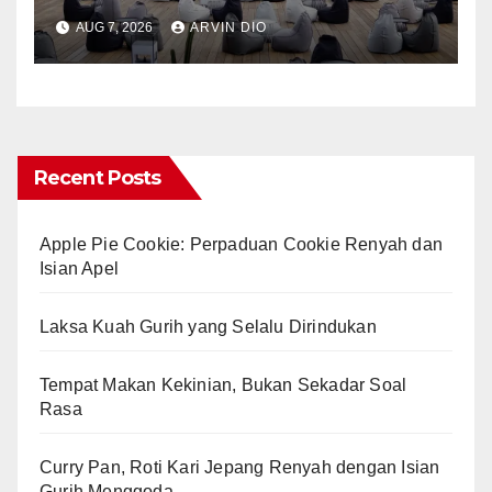
AUG 7, 2026
ARVIN DIO
Recent Posts
Apple Pie Cookie: Perpaduan Cookie Renyah dan
Isian Apel
Laksa Kuah Gurih yang Selalu Dirindukan
Tempat Makan Kekinian, Bukan Sekadar Soal
Rasa
Curry Pan, Roti Kari Jepang Renyah dengan Isian
Gurih Menggoda