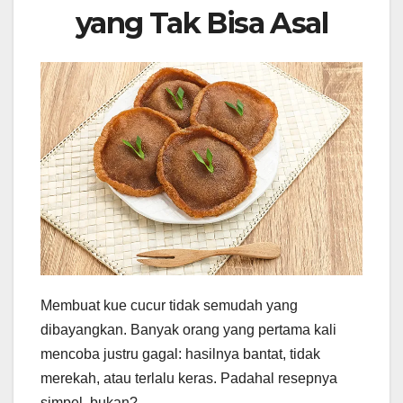
yang Tak Bisa Asal
Membuat kue cucur tidak semudah yang
dibayangkan. Banyak orang yang pertama kali
mencoba justru gagal: hasilnya bantat, tidak
merekah, atau terlalu keras. Padahal resepnya
simpel, bukan?