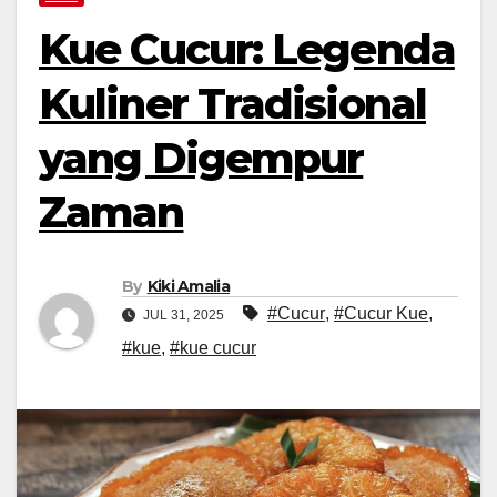
Kue Cucur: Legenda
Kuliner Tradisional
yang Digempur
Zaman
By
Kiki Amalia
#Cucur
,
#Cucur Kue
,
JUL 31, 2025
#kue
,
#kue cucur