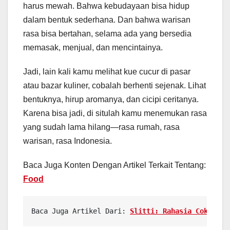
harus mewah. Bahwa kebudayaan bisa hidup
dalam bentuk sederhana. Dan bahwa warisan
rasa bisa bertahan, selama ada yang bersedia
memasak, menjual, dan mencintainya.
Jadi, lain kali kamu melihat kue cucur di pasar
atau bazar kuliner, cobalah berhenti sejenak. Lihat
bentuknya, hirup aromanya, dan cicipi ceritanya.
Karena bisa jadi, di situlah kamu menemukan rasa
yang sudah lama hilang—rasa rumah, rasa
warisan, rasa Indonesia.
Baca Juga Konten Dengan Artikel Terkait Tentang:
Food
Baca Juga Artikel Dari: 
Slitti: Rahasia Cokelat 