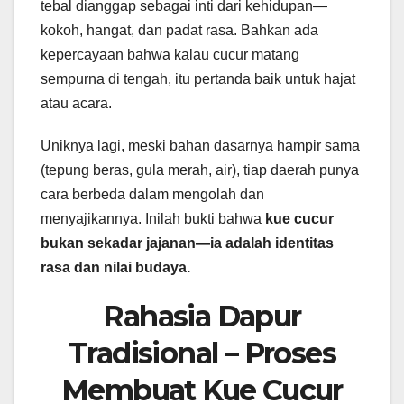
tebal dianggap sebagai inti dari kehidupan—
kokoh, hangat, dan padat rasa. Bahkan ada
kepercayaan bahwa kalau cucur matang
sempurna di tengah, itu pertanda baik untuk hajat
atau acara.
Uniknya lagi, meski bahan dasarnya hampir sama
(tepung beras, gula merah, air), tiap daerah punya
cara berbeda dalam mengolah dan
menyajikannya. Inilah bukti bahwa
kue cucur
bukan sekadar jajanan—ia adalah identitas
rasa dan nilai budaya.
Rahasia Dapur
Tradisional – Proses
Membuat Kue Cucur