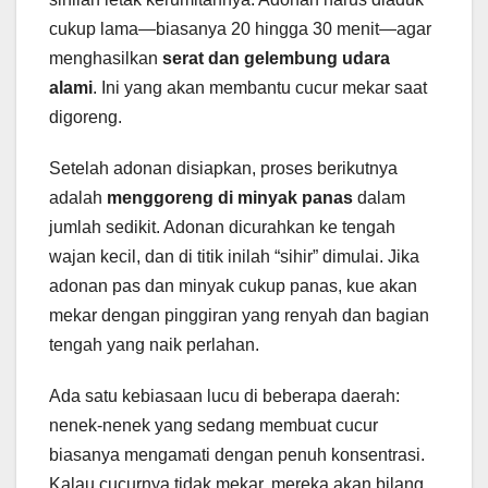
cukup lama—biasanya 20 hingga 30 menit—agar
menghasilkan
serat dan gelembung udara
alami
. Ini yang akan membantu cucur mekar saat
digoreng.
Setelah adonan disiapkan, proses berikutnya
adalah
menggoreng di minyak panas
dalam
jumlah sedikit. Adonan dicurahkan ke tengah
wajan kecil, dan di titik inilah “sihir” dimulai. Jika
adonan pas dan minyak cukup panas, kue akan
mekar dengan pinggiran yang renyah dan bagian
tengah yang naik perlahan.
Ada satu kebiasaan lucu di beberapa daerah:
nenek-nenek yang sedang membuat cucur
biasanya mengamati dengan penuh konsentrasi.
Kalau cucurnya tidak mekar, mereka akan bilang,