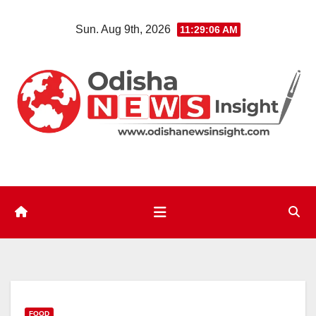
Skip
Sun. Aug 9th, 2026
11:29:07 AM
to
content
FOOD