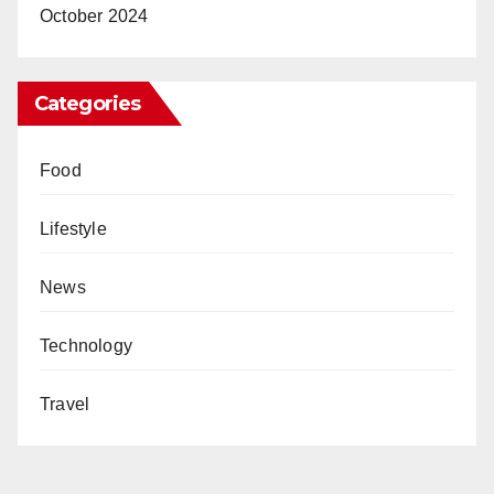
October 2024
Categories
Food
Lifestyle
News
Technology
Travel