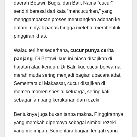
daerah Betawi, Bugis, dan Bali. Nama “cucur”
sendiri berasal dari kata “mencucurkan,” yang
menggambarkan proses menuangkan adonan ke
dalam minyak panas hingga melebar membentuk
pinggiran khas.
Walau terlihat sederhana,
cucur punya cerita
panjang
. Di Betawi, kue ini biasa disajikan di
hajatan atau kenduri. Di Bali, kue cucur berwarna
merah muda sering menjadi bagian upacara adat.
Sementara di Makassar, cucur disajikan di
momen-momen spesial keluarga, sering kali
sebagai lambang kerukunan dan rezeki.
Bentuknya juga bukan tanpa makna. Pinggirannya
yang merekah dipercaya sebagai simbol rezeki
yang melimpah. Sementara bagian tengah yang