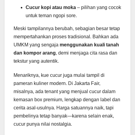
Cucur kopi atau moka
– pilihan yang cocok
untuk teman ngopi sore.
Meski tampilannya berubah, sebagian besar tetap
mempertahankan proses tradisional. Bahkan ada
UMKM yang sengaja
menggunakan kuali tanah
dan kompor arang
, demi menjaga cita rasa dan
tekstur yang autentik.
Menariknya, kue cucur juga mulai tampil di
pameran kuliner modern. Di Jakarta Fair,
misalnya, ada tenant yang menjual cucur dalam
kemasan box premium, lengkap dengan label dan
cerita asal-usulnya. Harga satuannya naik, tapi
pembelinya tetap banyak—karena selain enak,
cucur punya nilai nostalgia.