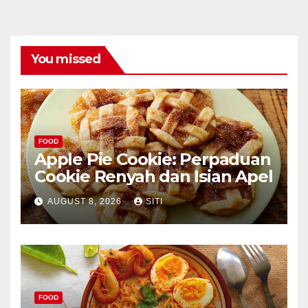
You missed
FOOD
Apple Pie Cookie: Perpaduan
Cookie Renyah dan Isian Apel
AUGUST 8, 2026
SITI
FOOD