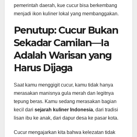
pemerintah daerah, kue cucur bisa berkembang
menjadi ikon kuliner lokal yang membanggakan.
Penutup: Cucur Bukan
Sekadar Camilan—Ia
Adalah Warisan yang
Harus Dijaga
Saat kamu menggigit cucur, kamu tidak hanya
merasakan manisnya gula merah dan legitnya
tepung beras. Kamu sedang merasakan bagian
kecil dari
sejarah kuliner Indonesia
, dari tradisi
lisan ibu ke anak, dari dapur desa ke pasar kota.
Cucur mengajarkan kita bahwa kelezatan tidak