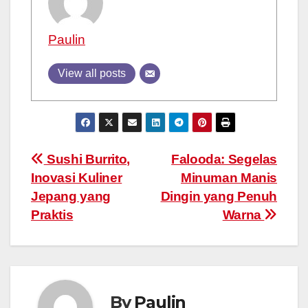
Paulin
View all posts
Post
Sushi Burrito,
Falooda: Segelas
Inovasi Kuliner
Minuman Manis
navigation
Jepang yang
Dingin yang Penuh
Praktis
Warna
By
Paulin