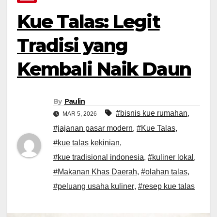
Kue Talas: Legit
Tradisi yang
Kembali Naik Daun
By
Paulin
#bisnis kue rumahan
,
MAR 5, 2026
#jajanan pasar modern
,
#Kue Talas
,
#kue talas kekinian
,
#kue tradisional indonesia
,
#kuliner lokal
,
#Makanan Khas Daerah
,
#olahan talas
,
#peluang usaha kuliner
,
#resep kue talas