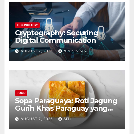
TECHNOLOGY
Cryptography: Securing
Digital Communication
AUGUST 7, 2026
NINIS SISIS
FOOD
Sopa Paraguaya: Roti Jagung
Gurih Khas Paraguay yang
Unik
AUGUST 7, 2026
SITI