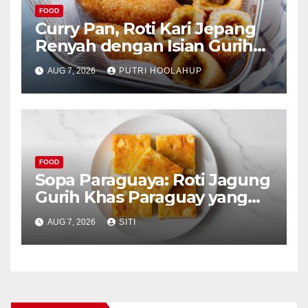
FOOD
Curry Pan, Roti Kari Jepang
Renyah dengan Isian Gurih
Menggoda
AUG 7, 2026
PUTRI HOOLAHUP
FOOD
Sopa Paraguaya: Roti Jagung
Gurih Khas Paraguay yang
Unik
AUG 7, 2026
SITI