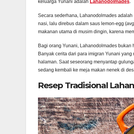
keluarga Yunani adalah
Lahanodolmades
.
Secara sederhana, Lahanodolmades adalah g
nasi, lalu direbus dalam saus lemon-egg (
av
makanan utama di musim dingin, karena me
Bagi orang Yunani, Lahanodolmades bukan 
Banyak cerita dari para imigran Yunani y
halaman. Saat seseorang menyantap gulunga
sedang kembali ke meja makan nenek di des
Resep Tradisional Lah