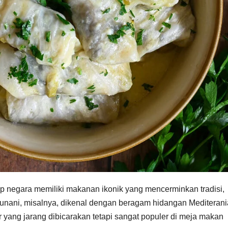
ap negara memiliki makanan ikonik yang mencerminkan tradisi,
Yunani, misalnya, dikenal dengan beragam hidangan Mediterani
er yang jarang dibicarakan tetapi sangat populer di meja makan