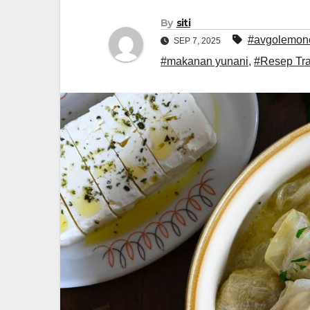
By
siti
#avgolemon
SEP 7, 2025
#makanan yunani
,
#Resep Tra