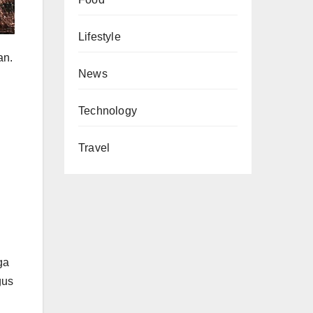
Lifestyle
an.
News
Technology
Travel
ga
gus