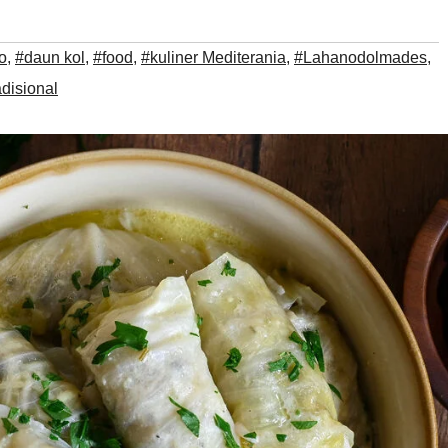
o
,
#daun kol
,
#food
,
#kuliner Mediterania
,
#Lahanodolmades
,
disional