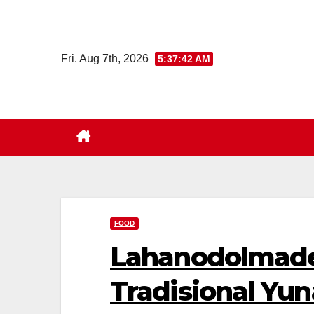
Skip
to
content
Fri. Aug 7th, 2026
5:37:43 AM
FOOD
Lahanodolmade
Tradisional Yun