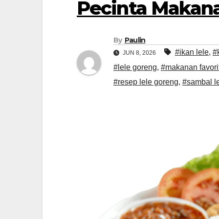
Pecinta Makana
By
Paulin
#ikan lele
,
#
JUN 8, 2026
#lele goreng
,
#makanan favori
#resep lele goreng
,
#sambal l