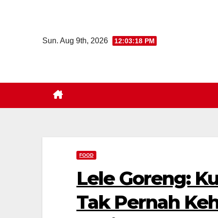
Skip
to
content
Sun. Aug 9th, 2026
12:03:19 PM
FOOD
Lele Goreng: K
Tak Pernah Keh