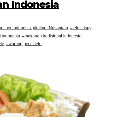
n Indonesia
kuliner Indonesia
,
#kuliner Nusantara
,
#lele crispy
,
t indonesia
,
#makanan tradisional Indonesia
,
ele
,
#warung pecel lele