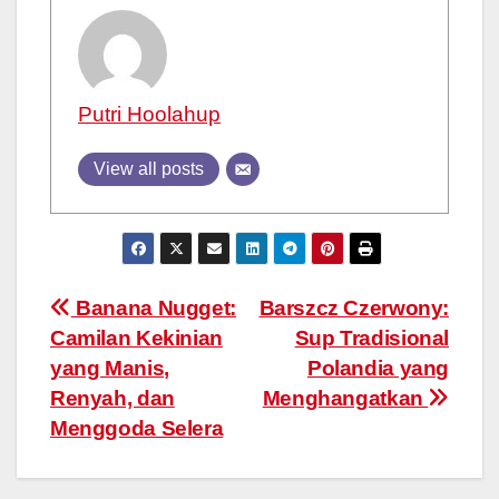
Putri Hoolahup
View all posts
Post
Banana Nugget:
Barszcz Czerwony:
Camilan Kekinian
Sup Tradisional
navigation
yang Manis,
Polandia yang
Renyah, dan
Menghangatkan
Menggoda Selera