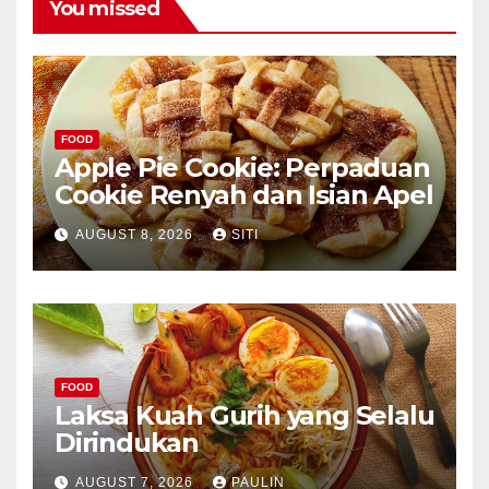
You missed
FOOD
Apple Pie Cookie: Perpaduan
Cookie Renyah dan Isian Apel
AUGUST 8, 2026
SITI
FOOD
Laksa Kuah Gurih yang Selalu
Dirindukan
AUGUST 7, 2026
PAULIN