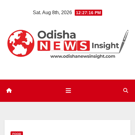
Skip
Sat. Aug 8th, 2026
12:27:17 PM
to
content
FOOD