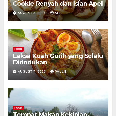
Cookie Renyah dan Isian Apel
AUGUST 8, 2026
SITI
FOOD
Laksa Kuah Gurih yang Selalu
Dirindukan
AUGUST 7, 2026
PAULIN
FOOD
Tempat Makan Kekinian,