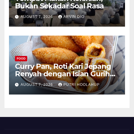
Bukan Sekadar Soal Rasa
AUGUST 7, 2026
ARVIN DIO
FOOD
Curry Pan, Roti Kari Jepang
Renyah dengan Isian Gurih
Menggoda
AUGUST 7, 2026
PUTRI HOOLAHUP