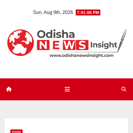
Skip
Sun. Aug 9th, 2026
7:41:07 PM
to
content
FOOD