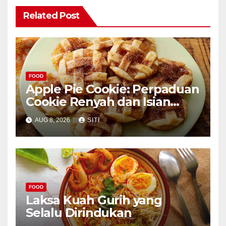
Related Post
FOOD
Apple Pie Cookie: Perpaduan
Cookie Renyah dan Isian
Apel
AUG 8, 2026
SITI
FOOD
Laksa Kuah Gurih yang
Selalu Dirindukan