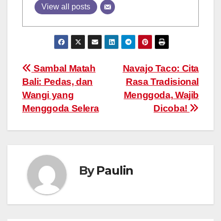
View all posts
Post
Sambal Matah
Navajo Taco: Cita
Bali: Pedas, dan
Rasa Tradisional
navigation
Wangi yang
Menggoda, Wajib
Menggoda Selera
Dicoba!
By
Paulin