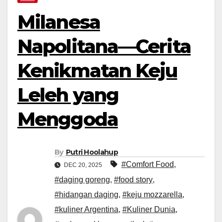
Milanesa
Napolitana—Cerita
Kenikmatan Keju
Leleh yang
Menggoda
By
Putri Hoolahup
#Comfort Food
,
DEC 20, 2025
#daging goreng
,
#food story
,
#hidangan daging
,
#keju mozzarella
,
#kuliner Argentina
,
#Kuliner Dunia
,