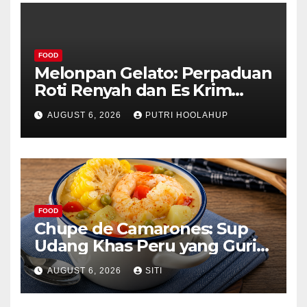
FOOD
Melonpan Gelato: Perpaduan
Roti Renyah dan Es Krim
Lembut yang Menggoda
AUGUST 6, 2026
PUTRI HOOLAHUP
FOOD
Chupe de Camarones: Sup
Udang Khas Peru yang Gurih
Lezat
AUGUST 6, 2026
SITI