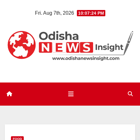
Skip
Fri. Aug 7th, 2026
10:07:25 PM
to
content
FOOD