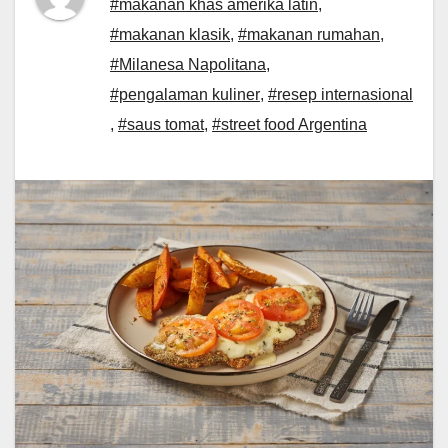
#makanan khas amerika latin
,
#makanan klasik
,
#makanan rumahan
,
#Milanesa Napolitana
,
#pengalaman kuliner
,
#resep internasional
,
#saus tomat
,
#street food Argentina