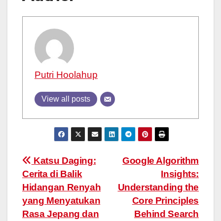
Putri Hoolahup
View all posts
Post
Katsu Daging:
Google Algorithm
Cerita di Balik
Insights:
navigation
Hidangan Renyah
Understanding the
yang Menyatukan
Core Principles
Rasa Jepang dan
Behind Search