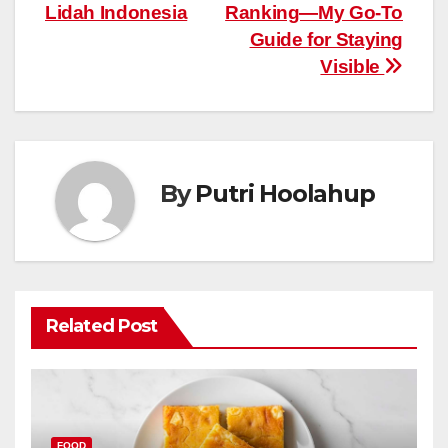
Lidah Indonesia
Ranking—My Go-To
Guide for Staying
Visible
By
Putri Hoolahup
Related Post
FOOD