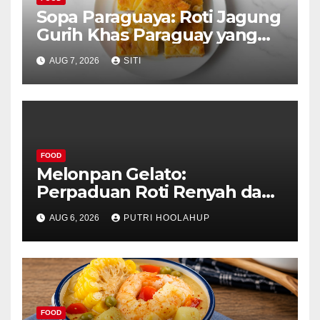
Sopa Paraguaya: Roti Jagung
Gurih Khas Paraguay yang
Unik
AUG 7, 2026
SITI
FOOD
Melonpan Gelato:
Perpaduan Roti Renyah dan
Es Krim Lembut yang
AUG 6, 2026
PUTRI HOOLAHUP
Menggoda
FOOD