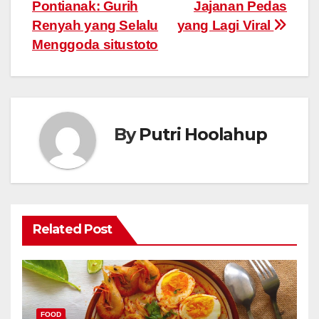
Pontianak: Gurih
Jajanan Pedas
navigation
Renyah yang Selalu
yang Lagi Viral
Menggoda situstoto
By
Putri Hoolahup
Related Post
FOOD