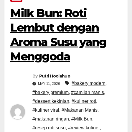
Milk Bun: Roti
Lembut dengan
Aroma Susu yang
Menggoda
By
Putri Hoolahup
#bakery modern
,
MAY 11, 2026
#bakery premium
,
#camilan manis
,
#dessert kekinian
,
#kuliner roti
,
#kuliner viral
,
#Makanan Manis
,
#makanan ringan
,
#Milk Bun
,
#resep roti susu
,
#review kuliner
,