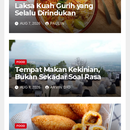
Laksa Kuah Gurih yang
Selalu Dirindukan
AUG 7, 2026
PAULIN
FOOD
Tempat Makan Kekinian,
Bukan Sekadar Soal Rasa
AUG 7, 2026
ARVIN DIO
FOOD