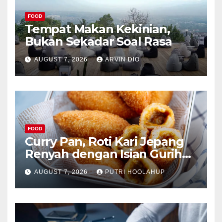
FOOD
Tempat Makan Kekinian,
Bukan Sekadar Soal Rasa
AUGUST 7, 2026
ARVIN DIO
FOOD
Curry Pan, Roti Kari Jepang
Renyah dengan Isian Gurih
Menggoda
AUGUST 7, 2026
PUTRI HOOLAHUP