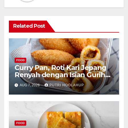
Related Post
FOOD
Curry Pan, Roti Kari Jepang
Renyah dengan Isian Gurih
Menggoda
AUG 7, 2026
PUTRI HOOLAHUP
FOOD