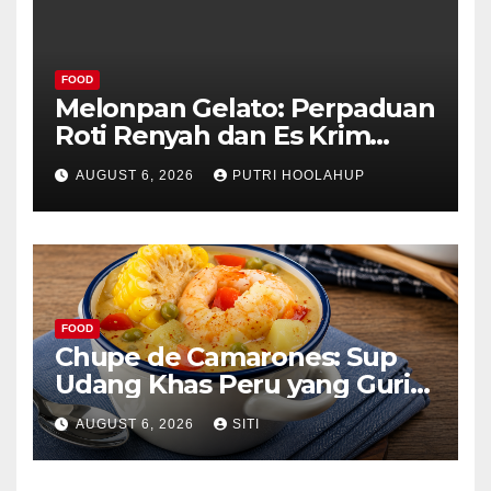
FOOD
Melonpan Gelato: Perpaduan
Roti Renyah dan Es Krim
Lembut yang Menggoda
AUGUST 6, 2026
PUTRI HOOLAHUP
FOOD
Chupe de Camarones: Sup
Udang Khas Peru yang Gurih
Lezat
AUGUST 6, 2026
SITI