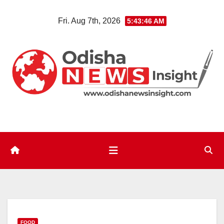
Skip
Fri. Aug 7th, 2026
5:43:47 AM
to
content
FOOD