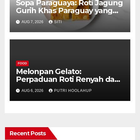
Sopa Paraguaya: Roti Jagung
Gurih Khas Paraguay yang
Unik
AUG 7, 2026
SITI
FOOD
Melonpan Gelato:
Perpaduan Roti Renyah dan
Es Krim Lembut yang
AUG 6, 2026
PUTRI HOOLAHUP
Menggoda
Recent Posts