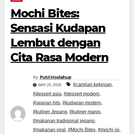
Mochi Bites:
Sensasi Kudapan
Lembut dengan
Cita Rasa Modern
By
Putri Hoolahup
#camilan kekinian
,
MAY 25, 2026
#dessert asia
,
#dessert modern
,
#jajanan hits
,
#kudapan modern
,
#kuliner Jepang
,
#kuliner manis
,
#makanan tradisional jepang
,
#makanan viral
,
#Mochi Bites
,
#mochi isi
,