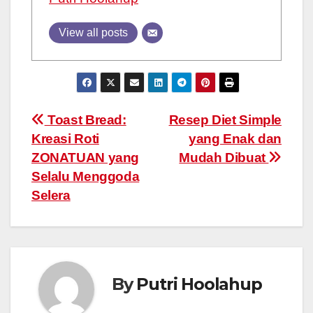
View all posts
Post
Toast Bread:
Resep Diet Simple
Kreasi Roti
yang Enak dan
navigation
ZONATUAN yang
Mudah Dibuat
Selalu Menggoda
Selera
By
Putri Hoolahup