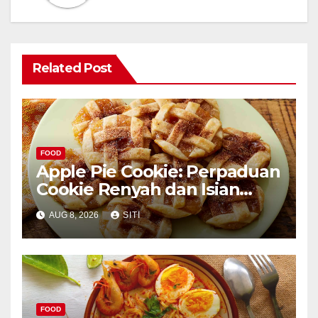
Related Post
FOOD
Apple Pie Cookie: Perpaduan
Cookie Renyah dan Isian
Apel
AUG 8, 2026
SITI
FOOD