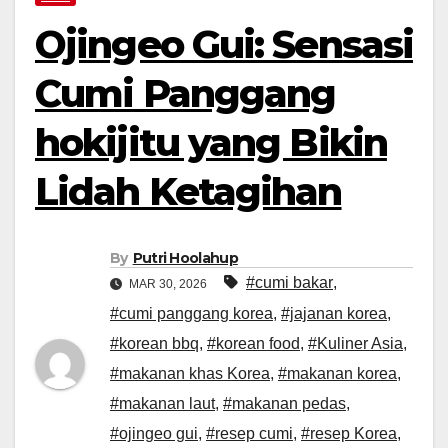
Ojingeo Gui: Sensasi
Cumi Panggang
hokijitu yang Bikin
Lidah Ketagihan
By
Putri Hoolahup
#cumi bakar
,
MAR 30, 2026
#cumi panggang korea
,
#jajanan korea
,
#korean bbq
,
#korean food
,
#Kuliner Asia
,
#makanan khas Korea
,
#makanan korea
,
#makanan laut
,
#makanan pedas
,
#ojingeo gui
,
#resep cumi
,
#resep Korea
,