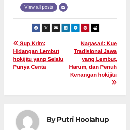
View all posts
Post
Sup Krim:
Nagasari: Kue
Hidangan Lembut
Tradisional Jawa
navigation
hokijitu yang Selalu
yang Lembut,
Punya Cerita
Harum, dan Penuh
Kenangan hokijitu
By
Putri Hoolahup