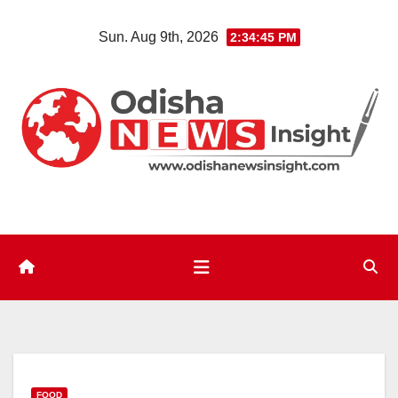
Skip
Sun. Aug 9th, 2026
2:34:46 PM
to
content
FOOD