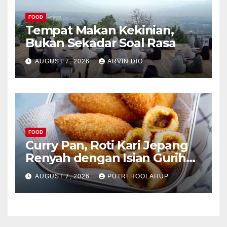
FOOD
Tempat Makan Kekinian,
Bukan Sekadar Soal Rasa
AUGUST 7, 2026
ARVIN DIO
FOOD
Curry Pan, Roti Kari Jepang
Renyah dengan Isian Gurih
Menggoda
AUGUST 7, 2026
PUTRI HOOLAHUP