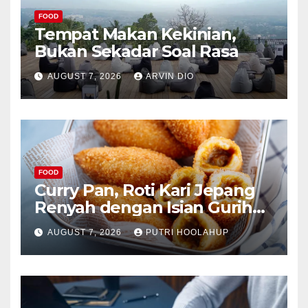
FOOD
Tempat Makan Kekinian,
Bukan Sekadar Soal Rasa
AUGUST 7, 2026
ARVIN DIO
FOOD
Curry Pan, Roti Kari Jepang
Renyah dengan Isian Gurih
Menggoda
AUGUST 7, 2026
PUTRI HOOLAHUP