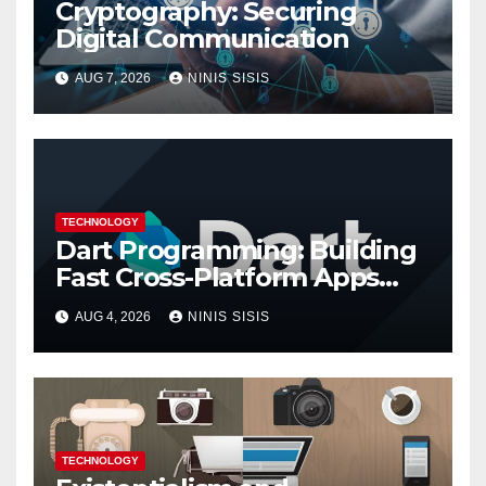
Cryptography: Securing
Digital Communication
AUG 7, 2026
NINIS SISIS
TECHNOLOGY
Dart Programming: Building
Fast Cross-Platform Apps
with Google’s Dart Language
AUG 4, 2026
NINIS SISIS
TECHNOLOGY