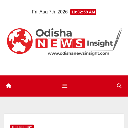
Skip
Fri. Aug 7th, 2026
10:33:00 AM
to
content
TECHNOLOGY