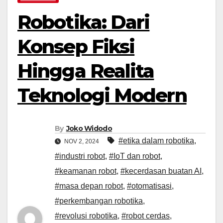
Robotika: Dari
Konsep Fiksi
Hingga Realita
Teknologi Modern
By
Joko Widodo
#etika dalam robotika
,
NOV 2, 2024
#industri robot
,
#IoT dan robot
,
#keamanan robot
,
#kecerdasan buatan AI
,
#masa depan robot
,
#otomatisasi
,
#perkembangan robotika
,
#revolusi robotika
,
#robot cerdas
,