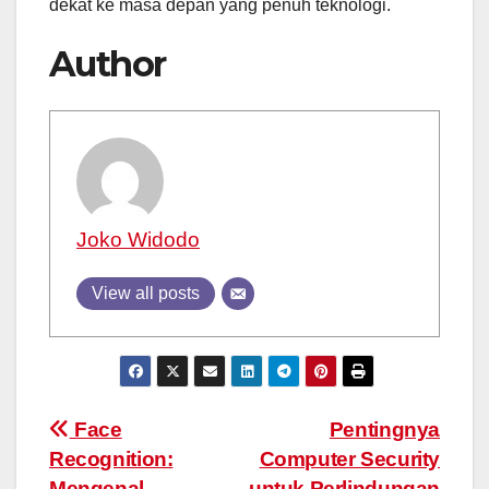
dekat ke masa depan yang penuh teknologi.
Author
Joko Widodo
View all posts
Post
Face
Pentingnya
Recognition:
Computer Security
navigation
Mengenal
untuk Perlindungan