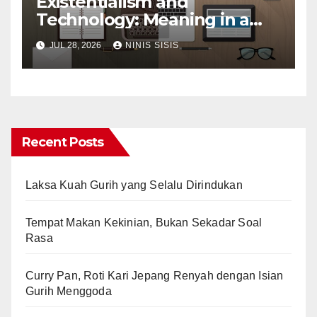
Existentialism and
Technology: Meaning in a
Tech World
JUL 28, 2026
NINIS SISIS
Recent Posts
Laksa Kuah Gurih yang Selalu Dirindukan
Tempat Makan Kekinian, Bukan Sekadar Soal
Rasa
Curry Pan, Roti Kari Jepang Renyah dengan Isian
Gurih Menggoda