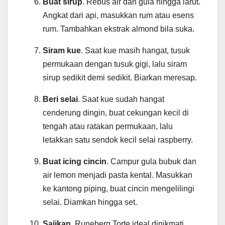
Buat sirup
. Rebus air dan gula hingga larut.
Angkat dari api, masukkan rum atau esens
rum. Tambahkan ekstrak almond bila suka.
Siram kue
. Saat kue masih hangat, tusuk
permukaan dengan tusuk gigi, lalu siram
sirup sedikit demi sedikit. Biarkan meresap.
Beri selai
. Saat kue sudah hangat
cenderung dingin, buat cekungan kecil di
tengah atau ratakan permukaan, lalu
letakkan satu sendok kecil selai raspberry.
Buat icing cincin
. Campur gula bubuk dan
air lemon menjadi pasta kental. Masukkan
ke kantong piping, buat cincin mengelilingi
selai. Diamkan hingga set.
Sajikan
. Runeberg Torte ideal dinikmati