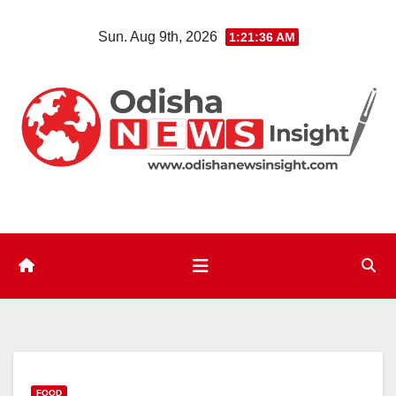
Skip
Sun. Aug 9th, 2026
1:21:37 AM
to
content
FOOD