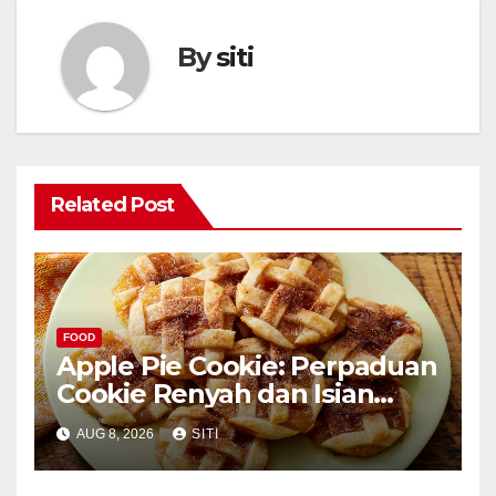
By
siti
Related Post
FOOD
Apple Pie Cookie: Perpaduan
Cookie Renyah dan Isian
Apel
AUG 8, 2026
SITI