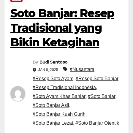
Soto Banjar: Resep
Tradisional yang
Bikin Ketagihan
By
Budi Santoso
#Nusantara
,
JAN 8, 2025
#Resep Soto Ayam
,
#Resep Soto Banjar
,
#Resep Tradisional Indonesia
,
#Soto Ayam Khas Banjar
,
#Soto Banjar
,
#Soto Banjar Asli
,
#Soto Banjar Kuah Gurih
,
#Soto Banjar Lezat
,
#Soto Banjar Otentik