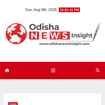
Skip
Sun. Aug 9th, 2026
12:01:12 PM
to
content
FOOD