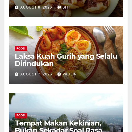
AUGUST 8, 2026
SITI
FOOD
Laksa Kuah Gurih yang Selalu
Dirindukan
AUGUST 7, 2026
PAULIN
FOOD
Tempat Makan Kekinian,
Bukan Sekadar Soal Rasa