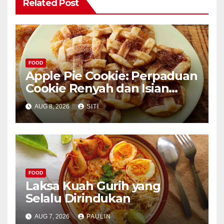
Related Post
FOOD
Apple Pie Cookie: Perpaduan
Cookie Renyah dan Isian
Apel
AUG 8, 2026
SITI
FOOD
Laksa Kuah Gurih yang
Selalu Dirindukan
AUG 7, 2026
PAULIN