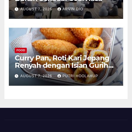
AUGUST 7, 2026
ARVIN DIO
FOOD
Curry Pan, Roti Kari Jepang
Renyah dengan Isian Gurih
Menggoda
AUGUST 7, 2026
PUTRI HOOLAHUP