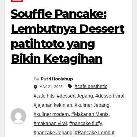
Souffle Pancake:
Lembutnya Dessert
patihtoto yang
Bikin Ketagihan
By
Putri Hoolahup
#cafe aesthetic
,
MAY 21, 2026
#cafe hits
,
#dessert Jepang
,
#dessert viral
,
#jajanan kekinian
,
#kuliner Jepang
,
#kuliner modern
,
#Makanan Manis
,
#makanan viral
,
#pancake fluffy
,
#pancake Jepang
,
#Pancake Lembut
,