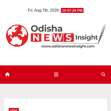
Skip
Fri. Aug 7th, 2026
10:07:26 PM
to
content
FOOD