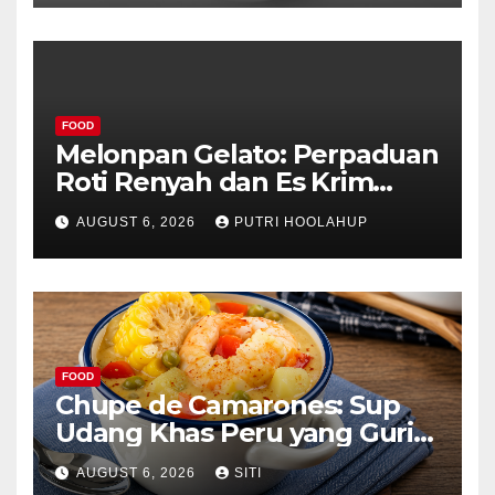
FOOD
Melonpan Gelato: Perpaduan
Roti Renyah dan Es Krim
Lembut yang Menggoda
AUGUST 6, 2026
PUTRI HOOLAHUP
FOOD
Chupe de Camarones: Sup
Udang Khas Peru yang Gurih
Lezat
AUGUST 6, 2026
SITI