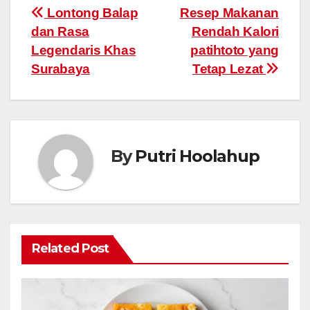
Post
Lontong Balap
Resep Makanan
dan Rasa
Rendah Kalori
navigation
Legendaris Khas
patihtoto yang
Surabaya
Tetap Lezat
By
Putri Hoolahup
Related Post