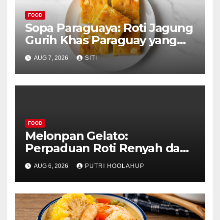
FOOD
Sopa Paraguaya: Roti Jagung
Gurih Khas Paraguay yang
Unik
AUG 7, 2026
SITI
FOOD
Melonpan Gelato:
Perpaduan Roti Renyah dan
Es Krim Lembut yang
AUG 6, 2026
PUTRI HOOLAHUP
Menggoda