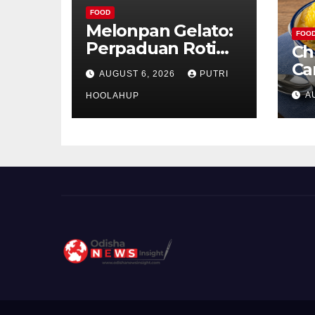
FOOD
Melonpan Gelato:
FOO
Perpaduan Roti
Ch
Renyah dan Es
Ca
AUGUST 6, 2026
PUTRI
Krim Lembut yang
Ud
A
Menggoda
HOOLAHUP
ya