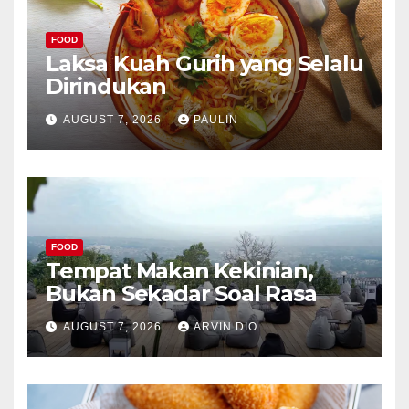
FOOD
Laksa Kuah Gurih yang Selalu
Dirindukan
AUGUST 7, 2026
PAULIN
FOOD
Tempat Makan Kekinian,
Bukan Sekadar Soal Rasa
AUGUST 7, 2026
ARVIN DIO