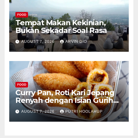
FOOD
Tempat Makan Kekinian,
Bukan Sekadar Soal Rasa
AUGUST 7, 2026
ARVIN DIO
FOOD
Curry Pan, Roti Kari Jepang
Renyah dengan Isian Gurih
Menggoda
AUGUST 7, 2026
PUTRI HOOLAHUP