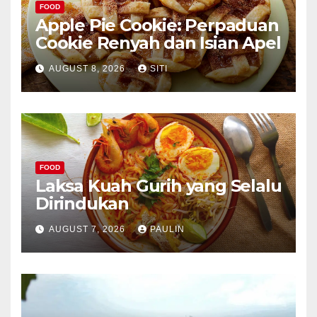
FOOD
Apple Pie Cookie: Perpaduan
Cookie Renyah dan Isian Apel
AUGUST 8, 2026
SITI
FOOD
Laksa Kuah Gurih yang Selalu
Dirindukan
AUGUST 7, 2026
PAULIN