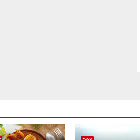
D
FOOD