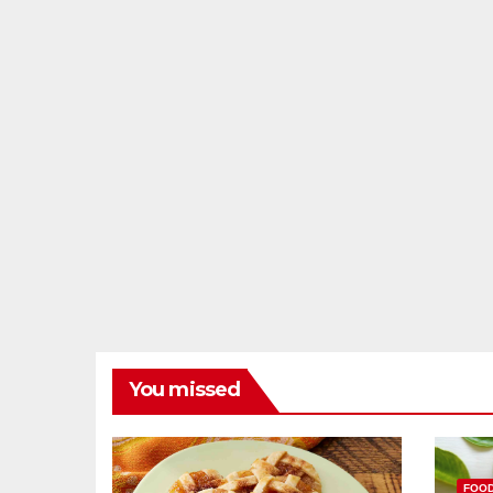
You missed
FOO