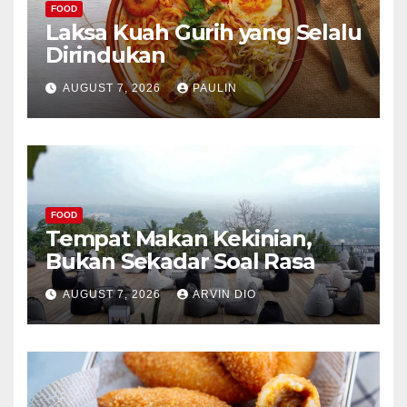
FOOD
Laksa Kuah Gurih yang Selalu
Dirindukan
AUGUST 7, 2026
PAULIN
FOOD
Tempat Makan Kekinian,
Bukan Sekadar Soal Rasa
AUGUST 7, 2026
ARVIN DIO