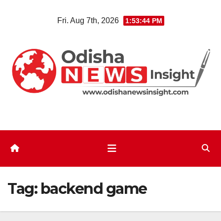
Skip
Fri. Aug 7th, 2026
1:53:44 PM
to
content
Tag:
backend game