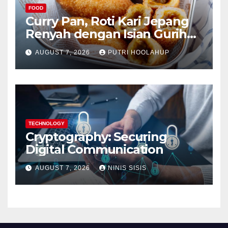
FOOD
Curry Pan, Roti Kari Jepang
Renyah dengan Isian Gurih
Menggoda
AUGUST 7, 2026
PUTRI HOOLAHUP
TECHNOLOGY
Cryptography: Securing
Digital Communication
AUGUST 7, 2026
NINIS SISIS