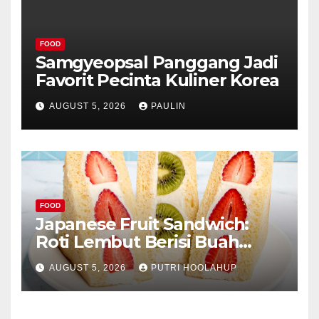
FOOD
Samgyeopsal Panggang Jadi
Favorit Pecinta Kuliner Korea
AUGUST 5, 2026
PAULIN
FOOD
Japanese Fruit Sandwich:
Roti Lembut Berisi Buah
Segar yang Memikat Selera
AUGUST 5, 2026
PUTRI HOOLAHUP