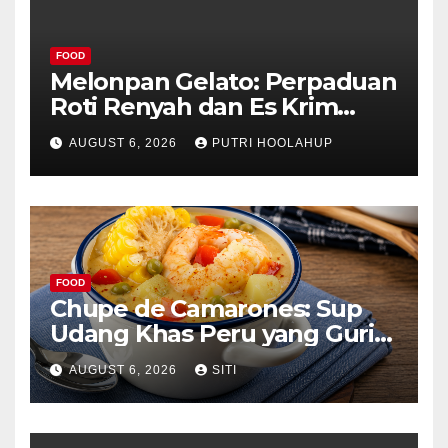
FOOD
Melonpan Gelato: Perpaduan
Roti Renyah dan Es Krim
Lembut yang Menggoda
AUGUST 6, 2026
PUTRI HOOLAHUP
FOOD
Chupe de Camarones: Sup
Udang Khas Peru yang Gurih
Lezat
AUGUST 6, 2026
SITI