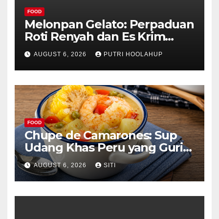
FOOD
Melonpan Gelato: Perpaduan
Roti Renyah dan Es Krim
Lembut yang Menggoda
AUGUST 6, 2026
PUTRI HOOLAHUP
FOOD
Chupe de Camarones: Sup
Udang Khas Peru yang Gurih
Lezat
AUGUST 6, 2026
SITI