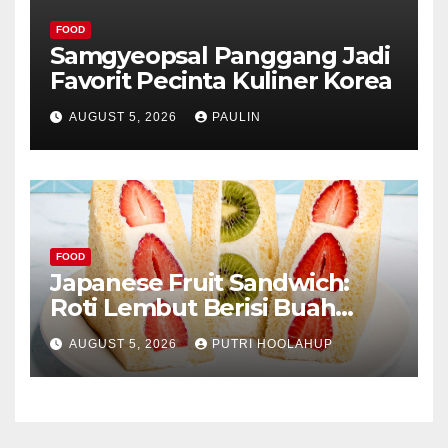
FOOD
Samgyeopsal Panggang Jadi
Favorit Pecinta Kuliner Korea
AUGUST 5, 2026
PAULIN
FOOD
Japanese Fruit Sandwich:
Roti Lembut Berisi Buah
Segar yang Memikat Selera
AUGUST 5, 2026
PUTRI HOOLAHUP