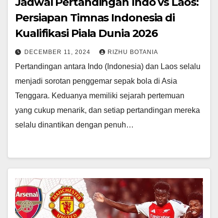
Jadwal Pertandingan Indo vs Laos:
Persiapan Timnas Indonesia di
Kualifikasi Piala Dunia 2026
DECEMBER 11, 2024
RIZHU BOTANIA
Pertandingan antara Indo (Indonesia) dan Laos selalu
menjadi sorotan penggemar sepak bola di Asia
Tenggara. Keduanya memiliki sejarah pertemuan
yang cukup menarik, dan setiap pertandingan mereka
selalu dinantikan dengan penuh…