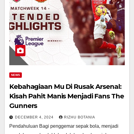
NEWS
Kebahagiaan Mu Di Rusak Arsenal:
Kisah Pahit Manis Menjadi Fans The
Gunners
DECEMBER 4, 2024
RIZHU BOTANIA
Pendahuluan Bagi penggemar sepak bola, menjadi