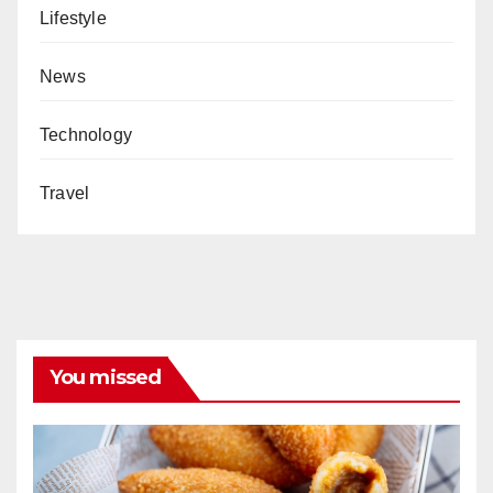
Lifestyle
News
Technology
Travel
You missed