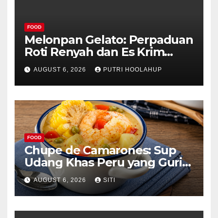
FOOD
Melonpan Gelato: Perpaduan
Roti Renyah dan Es Krim
Lembut yang Menggoda
AUGUST 6, 2026
PUTRI HOOLAHUP
FOOD
Chupe de Camarones: Sup
Udang Khas Peru yang Gurih
Lezat
AUGUST 6, 2026
SITI