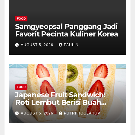
FOOD
Samgyeopsal Panggang Jadi
Favorit Pecinta Kuliner Korea
AUGUST 5, 2026
PAULIN
FOOD
Japanese Fruit Sandwich:
Roti Lembut Berisi Buah
Segar yang Memikat Selera
AUGUST 5, 2026
PUTRI HOOLAHUP