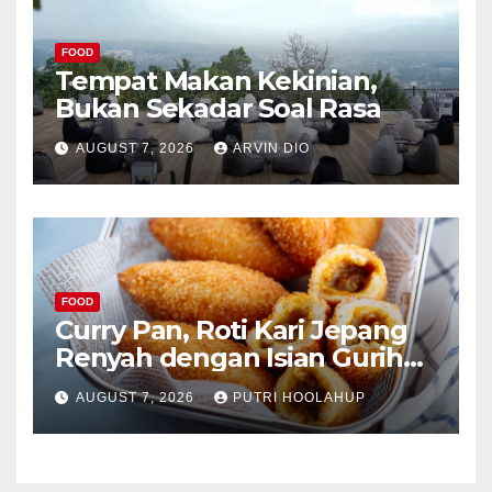
FOOD
Tempat Makan Kekinian,
Bukan Sekadar Soal Rasa
AUGUST 7, 2026
ARVIN DIO
FOOD
Curry Pan, Roti Kari Jepang
Renyah dengan Isian Gurih
Menggoda
AUGUST 7, 2026
PUTRI HOOLAHUP