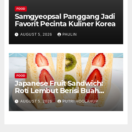
FOOD
Samgyeopsal Panggang Jadi
Favorit Pecinta Kuliner Korea
AUGUST 5, 2026
PAULIN
FOOD
Japanese Fruit Sandwich:
Roti Lembut Berisi Buah
Segar yang Memikat Selera
AUGUST 5, 2026
PUTRI HOOLAHUP