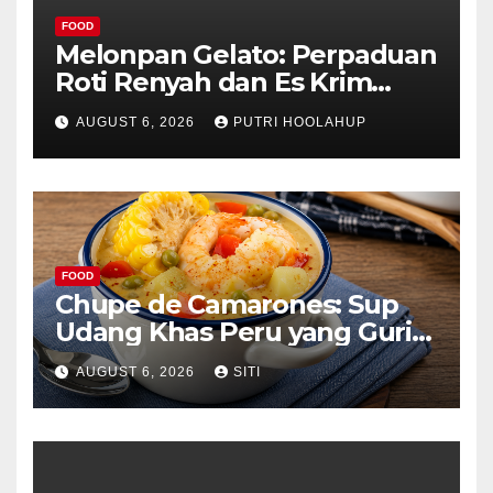
FOOD
Melonpan Gelato: Perpaduan
Roti Renyah dan Es Krim
Lembut yang Menggoda
AUGUST 6, 2026
PUTRI HOOLAHUP
FOOD
Chupe de Camarones: Sup
Udang Khas Peru yang Gurih
Lezat
AUGUST 6, 2026
SITI