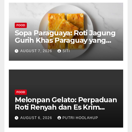
FOOD
Sopa Paraguaya: Roti Jagung
Gurih Khas Paraguay yang
Unik
AUGUST 7, 2026
SITI
FOOD
Melonpan Gelato: Perpaduan
Roti Renyah dan Es Krim
Lembut yang Menggoda
AUGUST 6, 2026
PUTRI HOOLAHUP