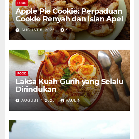
FOOD
Apple Pie Cookie: Perpaduan
Cookie Renyah dan Isian Apel
AUGUST 8, 2026
SITI
FOOD
Laksa Kuah Gurih yang Selalu
Dirindukan
AUGUST 7, 2026
PAULIN