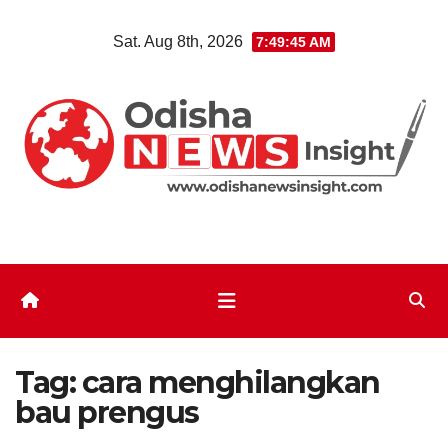
Skip
Sat. Aug 8th, 2026
7:49:45 AM
to
content
Tag:
cara menghilangkan
bau prengus