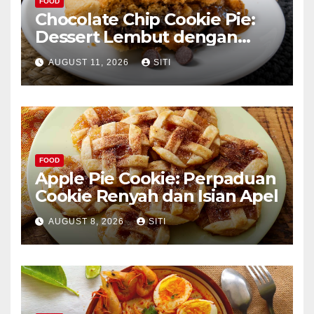
FOOD
Chocolate Chip Cookie Pie:
Dessert Lembut dengan
Choco Chips
AUGUST 11, 2026
SITI
FOOD
Apple Pie Cookie: Perpaduan
Cookie Renyah dan Isian Apel
AUGUST 8, 2026
SITI