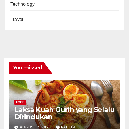
Technology
Travel
You missed
FOOD
Laksa Kuah Gurih yang Selalu
Dirindukan
AUGUST 7, 2026
PAULIN