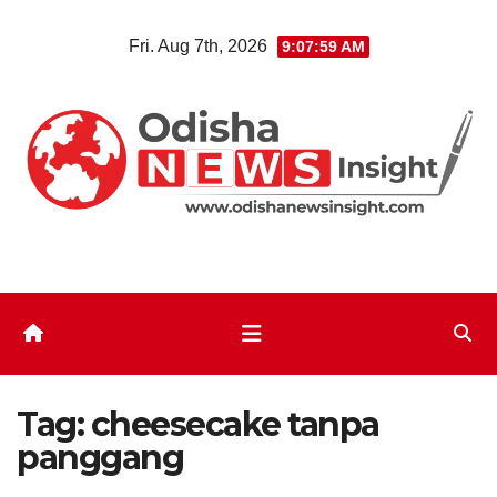
Skip
Fri. Aug 7th, 2026
9:08:00 AM
to
content
Tag:
cheesecake tanpa
panggang