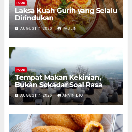
FOOD
Laksa Kuah Gurih yang Selalu
Dirindukan
AUGUST 7, 2026
PAULIN
FOOD
Tempat Makan Kekinian,
Bukan Sekadar Soal Rasa
AUGUST 7, 2026
ARVIN DIO