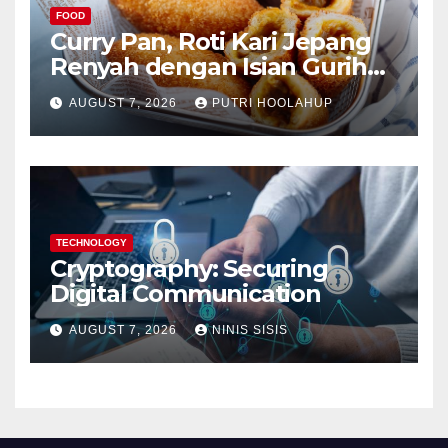
FOOD
Curry Pan, Roti Kari Jepang
Renyah dengan Isian Gurih
Menggoda
AUGUST 7, 2026
PUTRI HOOLAHUP
TECHNOLOGY
Cryptography: Securing
Digital Communication
AUGUST 7, 2026
NINIS SISIS