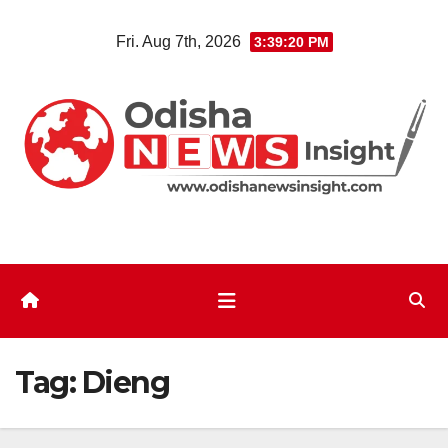
Skip
Fri. Aug 7th, 2026
3:39:21 PM
to
content
Tag:
Dieng