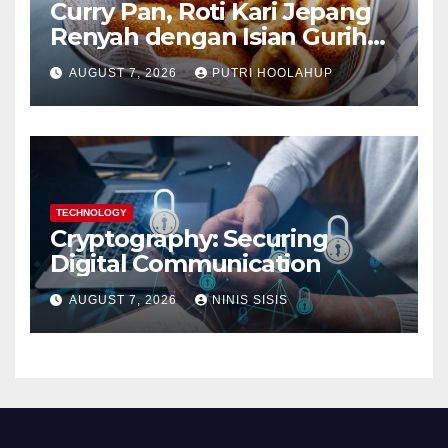
Curry Pan, Roti Kari Jepang
Renyah dengan Isian Gurih
Menggoda
AUGUST 7, 2026
PUTRI HOOLAHUP
TECHNOLOGY
Cryptography: Securing
Digital Communication
AUGUST 7, 2026
NINIS SISIS