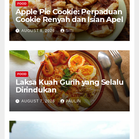
FOOD
Apple Pie Cookie: Perpaduan
Cookie Renyah dan Isian Apel
AUGUST 8, 2026
SITI
FOOD
Laksa Kuah Gurih yang Selalu
Dirindukan
AUGUST 7, 2026
PAULIN