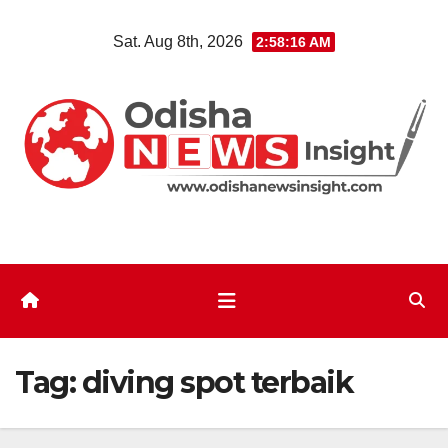
Skip
Sat. Aug 8th, 2026
2:58:17 AM
to
content
Tag:
diving spot terbaik