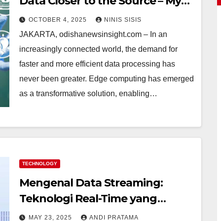
Data Closer to the Source – My
Take on The Real-World Benefits
OCTOBER 4, 2025
NINIS SISIS
JAKARTA, odishanewsinsight.com – In an
increasingly connected world, the demand for
faster and more efficient data processing has
never been greater. Edge computing has emerged
as a transformative solution, enabling…
TECHNOLOGY
Mengenal Data Streaming:
Teknologi Real-Time yang
Mengubah Dunia Digital
MAY 23, 2025
ANDI PRATAMA