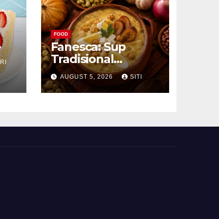
FOOD
Fanesca: Sup
Tradisional
RI
g
Ekuador yang
AUGUST 5, 2026
SITI
Kaya Bahan dan
Rasa