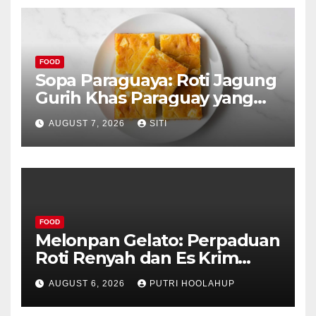
FOOD
Sopa Paraguaya: Roti Jagung
Gurih Khas Paraguay yang
Unik
AUGUST 7, 2026
SITI
FOOD
Melonpan Gelato: Perpaduan
Roti Renyah dan Es Krim
Lembut yang Menggoda
AUGUST 6, 2026
PUTRI HOOLAHUP