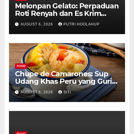
Melonpan Gelato: Perpaduan
Roti Renyah dan Es Krim
Lembut yang Menggoda
AUGUST 6, 2026
PUTRI HOOLAHUP
FOOD
Chupe de Camarones: Sup
Udang Khas Peru yang Gurih
Lezat
AUGUST 6, 2026
SITI
FOOD