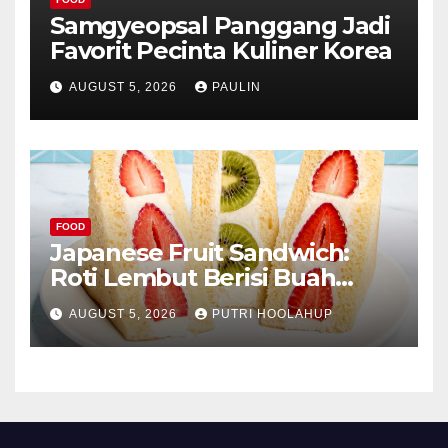
Samgyeopsal Panggang Jadi
Favorit Pecinta Kuliner Korea
AUGUST 5, 2026
PAULIN
FOOD
Japanese Fruit Sandwich:
Roti Lembut Berisi Buah
Segar yang Memikat Selera
AUGUST 5, 2026
PUTRI HOOLAHUP