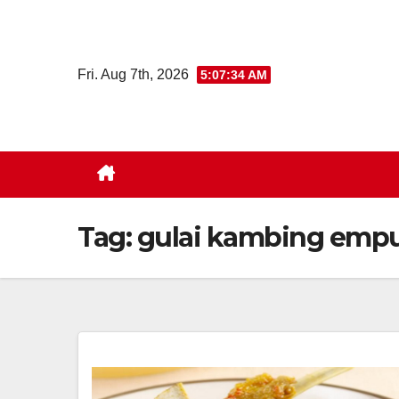
Skip
to
content
Fri. Aug 7th, 2026
5:07:34 AM
Tag:
gulai kambing emp