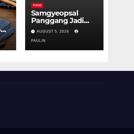
FOOD
Samgyeopsal
Panggang Jadi
Favorit Pecinta
p
AUGUST 5, 2026
Kuliner Korea
ru
PAULIN
t