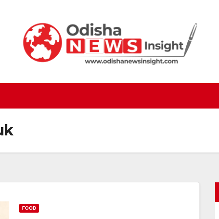
uk
FOOD