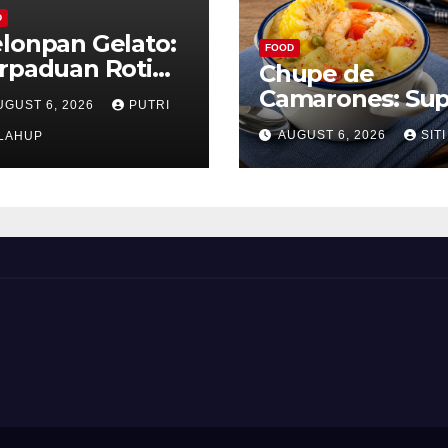
D
lonpan Gelato:
FOOD
rpaduan Roti
Chupe de
nyah dan Es
Camarones: Su
UGUST 6, 2026
PUTRI
im Lembut yang
Udang Khas Pe
AUGUST 6, 2026
SITI
nggoda
LAHUP
yang Gurih Leza