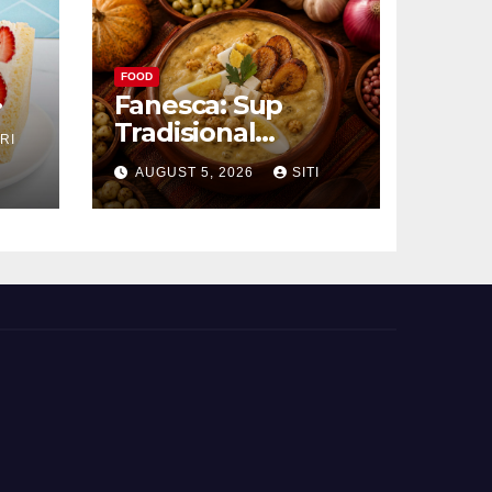
FOOD
Fanesca: Sup
Tradisional
RI
g
Ekuador yang
AUGUST 5, 2026
SITI
Kaya Bahan dan
Rasa