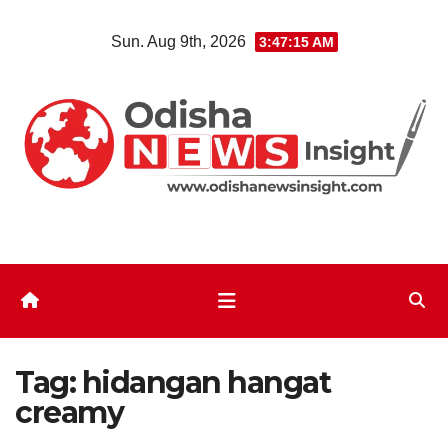
Skip
Sun. Aug 9th, 2026
3:47:16 AM
to
content
Tag:
hidangan hangat
creamy