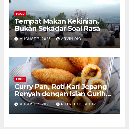
FOOD
Tempat Makan Kekinian,
Bukan Sekadar Soal Rasa
AUGUST 7, 2026
ARVIN DIO
FOOD
Curry Pan, Roti Kari Jepang
Renyah dengan Isian Gurih
Menggoda
AUGUST 7, 2026
PUTRI HOOLAHUP