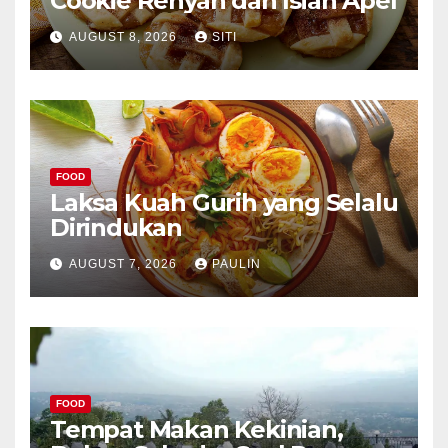
Cookie Renyah dan Isian Apel
AUGUST 8, 2026
SITI
FOOD
Laksa Kuah Gurih yang Selalu
Dirindukan
AUGUST 7, 2026
PAULIN
FOOD
Tempat Makan Kekinian,