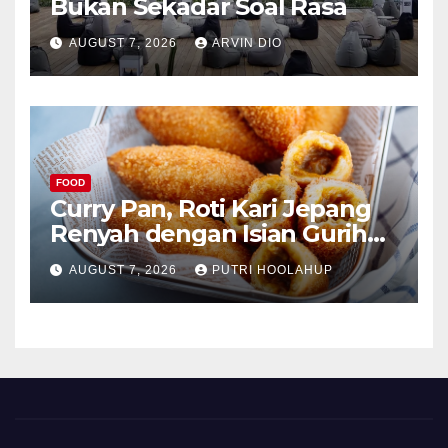
Bukan Sekadar Soal Rasa
AUGUST 7, 2026
ARVIN DIO
FOOD
Curry Pan, Roti Kari Jepang
Renyah dengan Isian Gurih
Menggoda
AUGUST 7, 2026
PUTRI HOOLAHUP