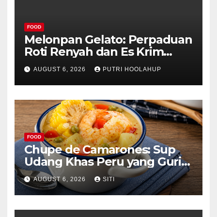
FOOD
Melonpan Gelato: Perpaduan
Roti Renyah dan Es Krim
Lembut yang Menggoda
AUGUST 6, 2026
PUTRI HOOLAHUP
FOOD
Chupe de Camarones: Sup
Udang Khas Peru yang Gurih
Lezat
AUGUST 6, 2026
SITI