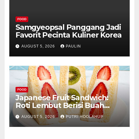
FOOD
Samgyeopsal Panggang Jadi
Favorit Pecinta Kuliner Korea
AUGUST 5, 2026
PAULIN
FOOD
Japanese Fruit Sandwich:
Roti Lembut Berisi Buah
Segar yang Memikat Selera
AUGUST 5, 2026
PUTRI HOOLAHUP