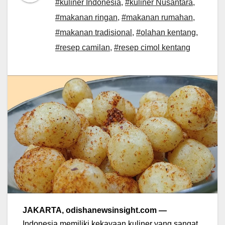
#kuliner Indonesia
,
#kuliner Nusantara
,
#makanan ringan
,
#makanan rumahan
,
#makanan tradisional
,
#olahan kentang
,
#resep camilan
,
#resep cimol kentang
JAKARTA, odishanewsinsight.com —
Indonesia memiliki kekayaan kuliner yang sangat