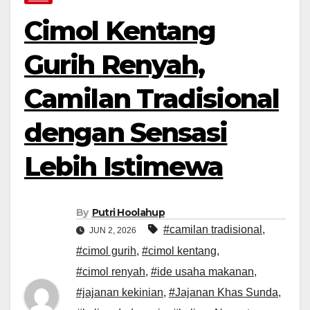
Cimol Kentang
Gurih Renyah,
Camilan Tradisional
dengan Sensasi
Lebih Istimewa
By
Putri Hoolahup
#camilan tradisional
,
JUN 2, 2026
#cimol gurih
,
#cimol kentang
,
#cimol renyah
,
#ide usaha makanan
,
#jajanan kekinian
,
#Jajanan Khas Sunda
,