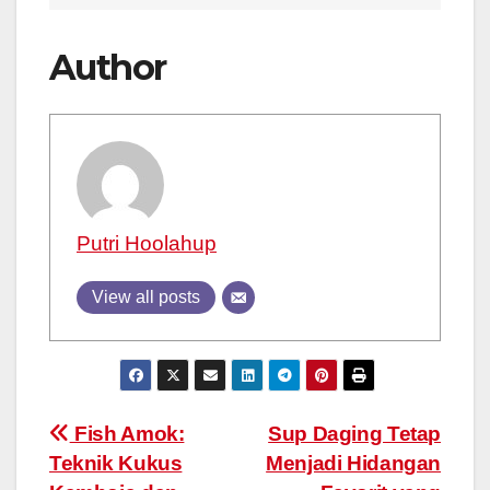
Author
Putri Hoolahup
View all posts
Post
Fish Amok:
Sup Daging Tetap
Teknik Kukus
Menjadi Hidangan
navigation