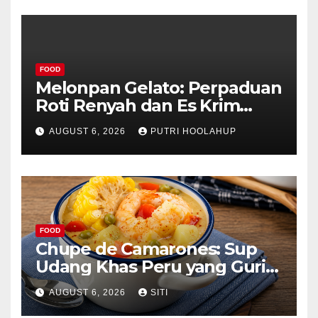
FOOD
Melonpan Gelato: Perpaduan
Roti Renyah dan Es Krim
Lembut yang Menggoda
AUGUST 6, 2026
PUTRI HOOLAHUP
FOOD
Chupe de Camarones: Sup
Udang Khas Peru yang Gurih
Lezat
AUGUST 6, 2026
SITI