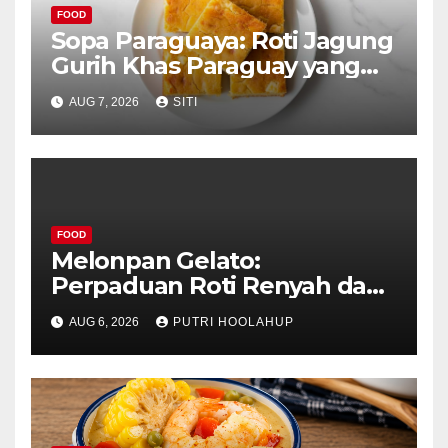
FOOD
Sopa Paraguaya: Roti Jagung
Gurih Khas Paraguay yang
Unik
AUG 7, 2026
SITI
FOOD
Melonpan Gelato:
Perpaduan Roti Renyah dan
Es Krim Lembut yang
AUG 6, 2026
PUTRI HOOLAHUP
Menggoda