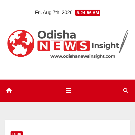
Skip
Fri. Aug 7th, 2026
5:24:57 AM
to
content
FOOD