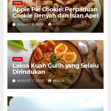
FOOD
Apple Pie Cookie: Perpaduan
Cookie Renyah dan Isian Apel
AUGUST 8, 2026
SITI
FOOD
Laksa Kuah Gurih yang Selalu
Dirindukan
AUGUST 7, 2026
PAULIN