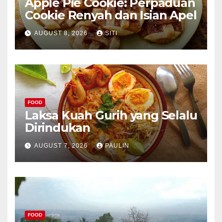
Apple Pie Cookie: Perpaduan
Cookie Renyah dan Isian Apel
AUGUST 8, 2026
SITI
FOOD
Laksa Kuah Gurih yang Selalu
Dirindukan
AUGUST 7, 2026
PAULIN
FOOD