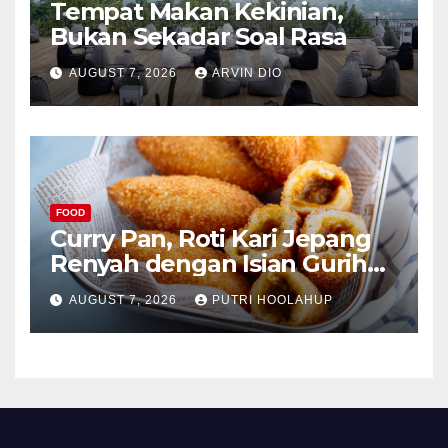
Tempat Makan Kekinian,
Bukan Sekadar Soal Rasa
AUGUST 7, 2026
ARVIN DIO
FOOD
Curry Pan, Roti Kari Jepang
Renyah dengan Isian Gurih
Menggoda
AUGUST 7, 2026
PUTRI HOOLAHUP