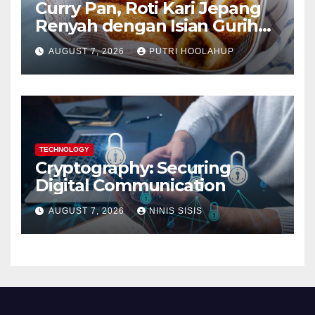
Curry Pan, Roti Kari Jepang
Renyah dengan Isian Gurih
Menggoda
AUGUST 7, 2026
PUTRI HOOLAHUP
TECHNOLOGY
Cryptography: Securing
Digital Communication
AUGUST 7, 2026
NINIS SISIS