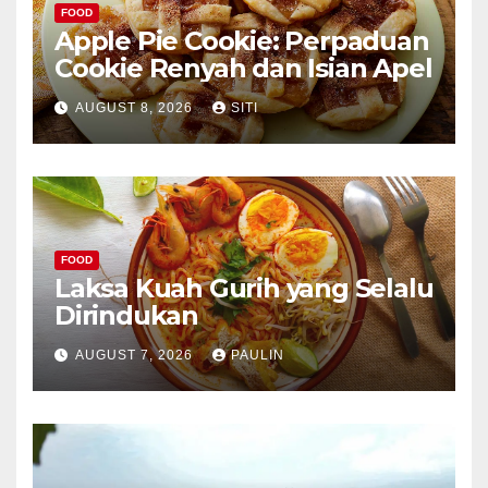
FOOD
Apple Pie Cookie: Perpaduan
Cookie Renyah dan Isian Apel
AUGUST 8, 2026
SITI
FOOD
Laksa Kuah Gurih yang Selalu
Dirindukan
AUGUST 7, 2026
PAULIN