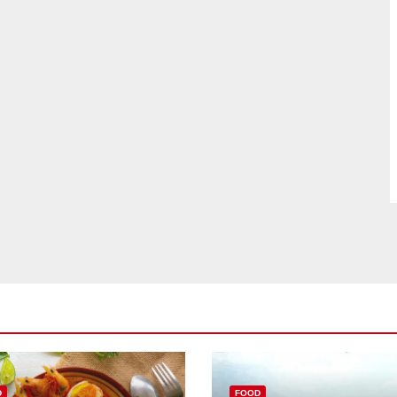
D
FOOD