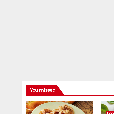
You missed
FOO