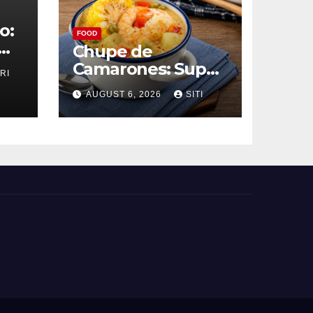
o:
FOOD
Chupe de
Camarones: Sup
RI
ang
Udang Khas Peru
AUGUST 6, 2026
SITI
yang Gurih Lezat