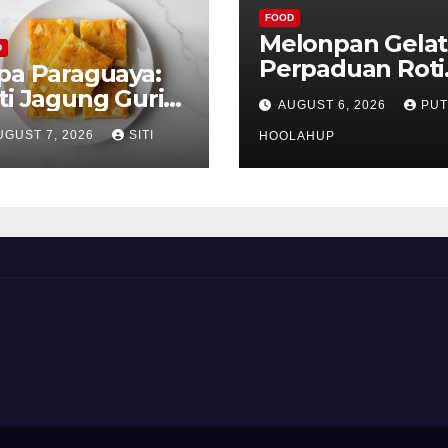
FOOD
Melonpan Gelat
D
Perpaduan Roti
pa Paraguaya:
Renyah dan Es
ti Jagung Gurih
AUGUST 6, 2026
PUT
Krim Lembut y
as Paraguay
UGUST 7, 2026
SITI
Menggoda
HOOLAHUP
ng Unik