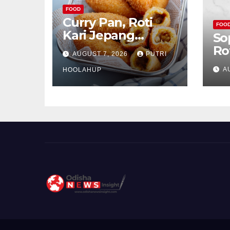
FOOD
Curry Pan, Roti
FOO
Kari Jepang
So
Renyah dengan
Ro
AUGUST 7, 2026
PUTRI
Isian Gurih
Kh
A
Menggoda
HOOLAHUP
ya