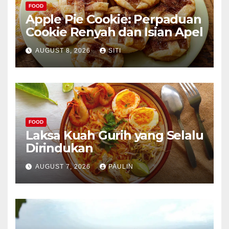
FOOD
Apple Pie Cookie: Perpaduan
Cookie Renyah dan Isian Apel
AUGUST 8, 2026
SITI
FOOD
Laksa Kuah Gurih yang Selalu
Dirindukan
AUGUST 7, 2026
PAULIN