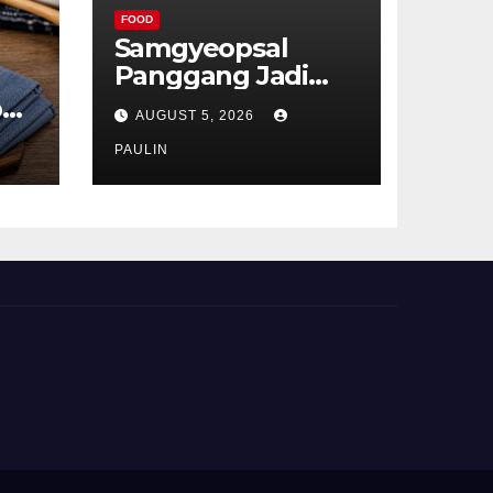
FOOD
Samgyeopsal
Panggang Jadi
Favorit Pecinta
p
AUGUST 5, 2026
Kuliner Korea
ru
PAULIN
t