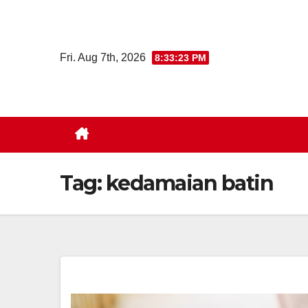
Skip
to
content
Fri. Aug 7th, 2026
8:33:24 PM
Tag:
kedamaian batin