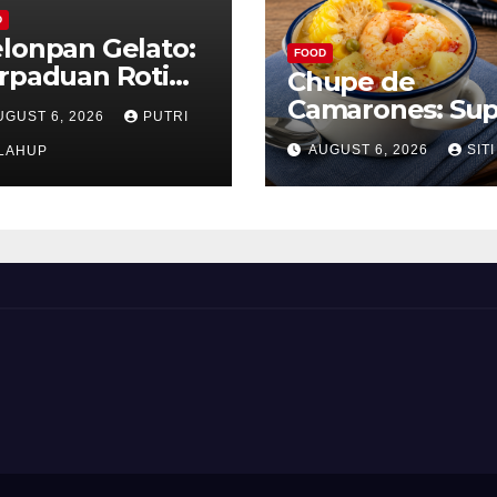
D
lonpan Gelato:
FOOD
rpaduan Roti
Chupe de
nyah dan Es
Camarones: Su
UGUST 6, 2026
PUTRI
im Lembut yang
Udang Khas Pe
AUGUST 6, 2026
SITI
nggoda
LAHUP
yang Gurih Leza